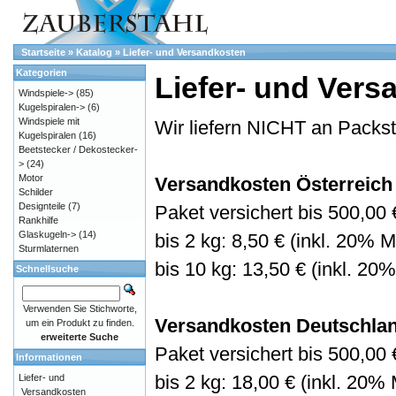
Startseite
»
Katalog
»
Liefer- und Versandkosten
Kategorien
Liefer- und Ver
Windspiele->
(85)
Kugelspiralen->
(6)
Windspiele mit
Wir liefern NICHT an Packst
Kugelspiralen
(16)
Beetstecker / Dekostecker-
>
(24)
Motor
Versandkosten Österreich
Schilder
Designteile
(7)
Paket versichert bis 500,00 
Rankhilfe
Glaskugeln->
(14)
bis 2 kg: 8,50 € (inkl. 20% 
Sturmlaternen
bis 10 kg: 13,50 € (inkl. 20
Schnellsuche
Verwenden Sie Stichworte,
Versandkosten Deutschla
um ein Produkt zu finden.
erweiterte Suche
Paket versichert bis 500,00 
Informationen
bis 2 kg: 18,00 € (inkl. 20%
Liefer- und
Versandkosten