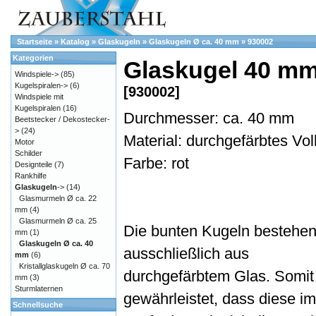
Startseite
»
Katalog
»
Glaskugeln
»
Glaskugeln Ø ca. 40 mm
»
930002
Kategorien
Glaskugel 40 mm,
Windspiele->
(85)
Kugelspiralen->
(6)
[930002]
Windspiele mit
Kugelspiralen
(16)
Durchmesser: ca. 40 mm
Beetstecker / Dekostecker-
>
(24)
Material: durchgefärbtes Vol
Motor
Schilder
Farbe: rot
Designteile
(7)
Rankhilfe
Glaskugeln
->
(14)
Glasmurmeln Ø ca. 22
mm
(4)
Glasmurmeln Ø ca. 25
Die bunten Kugeln bestehe
mm
(1)
Glaskugeln Ø ca. 40
ausschließlich aus
mm
(6)
Kristallglaskugeln Ø ca. 70
durchgefärbtem Glas. Somit 
mm
(3)
Sturmlaternen
gewährleistet, dass diese im
Schnellsuche