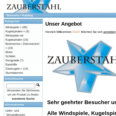
Startseite
»
Katalog
Kategorien
Unser Angebot
Windspiele->
(85)
Kugelspiralen->
(6)
Gast!
Herzlich Willkommen
Möchten Sie sich
anmelden
Windspiele mit
Kugelspiralen
(16)
Beetstecker / Dekostecker-
>
(24)
Motor
Schilder
Designteile
(7)
Rankhilfe
Glaskugeln->
(14)
Sturmlaternen
Schnellsuche
Verwenden Sie Stichworte,
um ein Produkt zu finden.
erweiterte Suche
Sehr geehrter Besucher 
Informationen
Liefer- und
Alle Windspiele, Kugelspir
Versandkosten