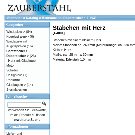
Startseite
»
Katalog
»
Beetstecker / Dekostecker
»
4-4031
Kategorien
Stäbchen mit Herz
Windspiele->
(84)
[4-4031]
Kugelspiralen->
(6)
Stäbchen mit einem kleinem Herz
Windspiele mit
Maße: Stäbchen ca. 260 mm (Materiallänge: ca. 330 mm
Kugelspiralen
(16)
Kleines Herz
Beetstecker /
Maße: ca.: 28 mm x 30 mm
Dekostecker
->
(23)
Material: Edelstahl 1,0 mm
Herz mit Glaskugel
Motor
Schilder
Designteile
(7)
Rankhilfe
Glaskugeln->
(14)
Sturmlaternen
Schnellsuche
Verwenden Sie Stichworte,
um ein Produkt zu finden.
erweiterte Suche
Informationen
Liefer- und