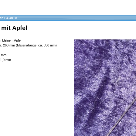
er
»
4-4010
mit Apfel
 kleinem Apfel
. 260 mm (Materiallänge: ca. 330 mm)
5 mm
l 1,0 mm