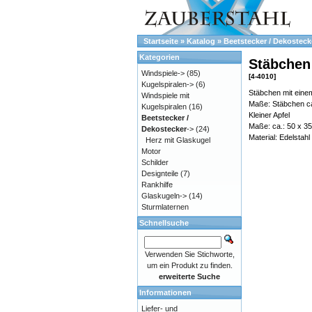
Startseite
»
Katalog
»
Beetstecker / Dekosteck
Kategorien
Stäbchen 
Windspiele->
(85)
[4-4010]
Kugelspiralen->
(6)
Stäbchen mit einem
Windspiele mit
Maße: Stäbchen ca
Kugelspiralen
(16)
Kleiner Apfel
Beetstecker /
Maße: ca.: 50 x 3
Dekostecker
->
(24)
Material: Edelstah
Herz mit Glaskugel
Motor
Schilder
Designteile
(7)
Rankhilfe
Glaskugeln->
(14)
Sturmlaternen
Schnellsuche
Verwenden Sie Stichworte,
um ein Produkt zu finden.
erweiterte Suche
Informationen
Liefer- und