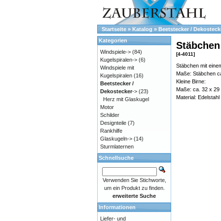
Startseite
»
Katalog
»
Beetstecker / Dekosteck
Kategorien
Stäbchen
Windspiele->
(84)
[4-4011]
Kugelspiralen->
(6)
Stäbchen mit einem
Windspiele mit
Maße: Stäbchen ca
Kugelspiralen
(16)
Kleine Birne:
Beetstecker /
Maße: ca. 32 x 2
Dekostecker
->
(23)
Material: Edelstah
Herz mit Glaskugel
Motor
Schilder
Designteile
(7)
Rankhilfe
Glaskugeln->
(14)
Sturmlaternen
Schnellsuche
Verwenden Sie Stichworte,
um ein Produkt zu finden.
erweiterte Suche
Informationen
Liefer- und