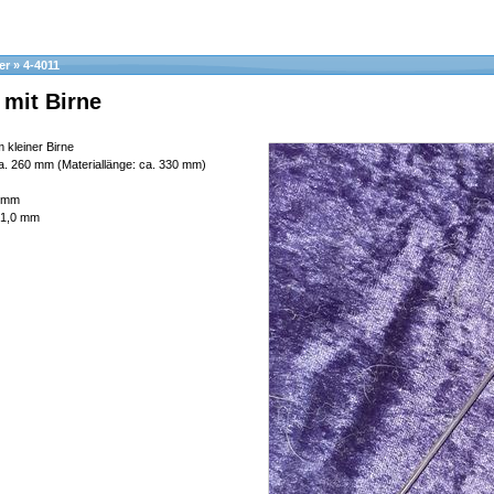
er
»
4-4011
 mit Birne
 kleiner Birne
. 260 mm (Materiallänge: ca. 330 mm)
9 mm
l 1,0 mm