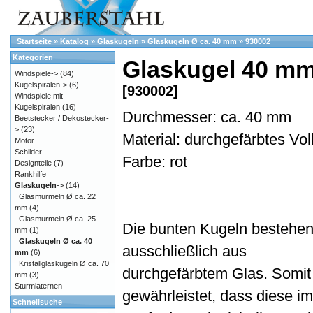
Startseite
»
Katalog
»
Glaskugeln
»
Glaskugeln Ø ca. 40 mm
»
930002
Kategorien
Glaskugel 40 mm,
Windspiele->
(84)
Kugelspiralen->
(6)
[930002]
Windspiele mit
Kugelspiralen
(16)
Durchmesser: ca. 40 mm
Beetstecker / Dekostecker-
>
(23)
Material: durchgefärbtes Vol
Motor
Schilder
Farbe: rot
Designteile
(7)
Rankhilfe
Glaskugeln
->
(14)
Glasmurmeln Ø ca. 22
mm
(4)
Glasmurmeln Ø ca. 25
Die bunten Kugeln bestehe
mm
(1)
Glaskugeln Ø ca. 40
ausschließlich aus
mm
(6)
Kristallglaskugeln Ø ca. 70
durchgefärbtem Glas. Somit 
mm
(3)
Sturmlaternen
gewährleistet, dass diese im
Schnellsuche