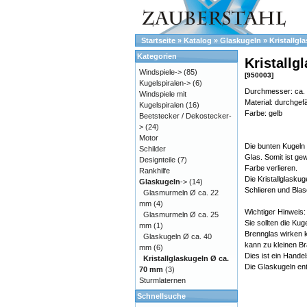
Startseite
»
Katalog
»
Glaskugeln
»
Kristallgl
Kategorien
Kristallg
Windspiele->
(85)
[950003]
Kugelspiralen->
(6)
Durchmesser: ca.
Windspiele mit
Material: durchgefä
Kugelspiralen
(16)
Farbe: gelb
Beetstecker / Dekostecker-
>
(24)
Motor
Die bunten Kugeln
Schilder
Glas. Somit ist gew
Designteile
(7)
Farbe verlieren.
Rankhilfe
Die Kristallglasku
Glaskugeln
->
(14)
Schlieren und Blas
Glasmurmeln Ø ca. 22
mm
(4)
Wichtiger Hinweis:
Glasmurmeln Ø ca. 25
Sie sollten die Kug
mm
(1)
Brennglas wirken 
Glaskugeln Ø ca. 40
kann zu kleinen Br
mm
(6)
Dies ist ein Handel
Kristallglaskugeln Ø ca.
Die Glaskugeln en
70 mm
(3)
Sturmlaternen
Schnellsuche