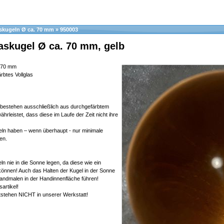
askugeln Ø ca. 70 mm
»
950003
laskugel Ø ca. 70 mm, gelb
 70 mm
rbtes Vollglas
 bestehen ausschließlich aus durchgefärbtem
ährleistet, dass diese im Laufe der Zeit nicht ihre
geln haben – wenn überhaupt - nur minimale
en.
eln nie in die Sonne legen, da diese wie ein
können! Auch das Halten der Kugel in der Sonne
andmalen in der Handinnenfläche führen!
sartikel!
tstehen NICHT in unserer Werkstatt!