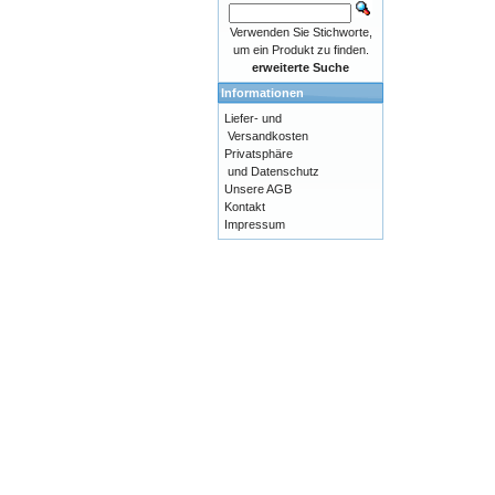
Verwenden Sie Stichworte,
um ein Produkt zu finden.
erweiterte Suche
Informationen
Liefer- und
Versandkosten
Privatsphäre
und Datenschutz
Unsere AGB
Kontakt
Impressum