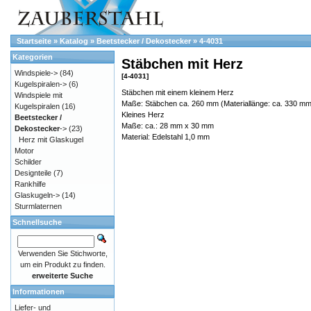
Startseite
»
Katalog
»
Beetstecker / Dekostecker
»
4-4031
Kategorien
Stäbchen mit Herz
Windspiele->
(84)
[4-4031]
Kugelspiralen->
(6)
Stäbchen mit einem kleinem Herz
Windspiele mit
Maße: Stäbchen ca. 260 mm (Materiallänge: ca. 330 mm
Kugelspiralen
(16)
Kleines Herz
Beetstecker /
Maße: ca.: 28 mm x 30 mm
Dekostecker
->
(23)
Material: Edelstahl 1,0 mm
Herz mit Glaskugel
Motor
Schilder
Designteile
(7)
Rankhilfe
Glaskugeln->
(14)
Sturmlaternen
Schnellsuche
Verwenden Sie Stichworte,
um ein Produkt zu finden.
erweiterte Suche
Informationen
Liefer- und