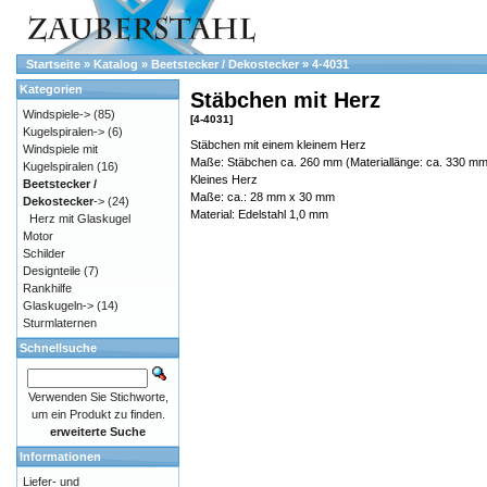
Startseite
»
Katalog
»
Beetstecker / Dekostecker
»
4-4031
Kategorien
Stäbchen mit Herz
Windspiele->
(85)
[4-4031]
Kugelspiralen->
(6)
Stäbchen mit einem kleinem Herz
Windspiele mit
Maße: Stäbchen ca. 260 mm (Materiallänge: ca. 330 mm
Kugelspiralen
(16)
Kleines Herz
Beetstecker /
Maße: ca.: 28 mm x 30 mm
Dekostecker
->
(24)
Material: Edelstahl 1,0 mm
Herz mit Glaskugel
Motor
Schilder
Designteile
(7)
Rankhilfe
Glaskugeln->
(14)
Sturmlaternen
Schnellsuche
Verwenden Sie Stichworte,
um ein Produkt zu finden.
erweiterte Suche
Informationen
Liefer- und