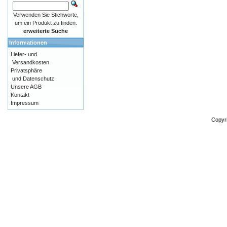
Verwenden Sie Stichworte,
um ein Produkt zu finden.
erweiterte Suche
Informationen
Liefer- und
Versandkosten
Privatsphäre
und Datenschutz
Unsere AGB
Kontakt
Impressum
Copyr