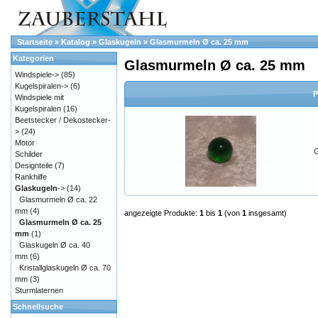
Startseite
»
Katalog
»
Glaskugeln
»
Glasmurmeln Ø ca. 25 mm
Kategorien
Glasmurmeln Ø ca. 25 mm
Windspiele->
(85)
Kugelspiralen->
(6)
P
Windspiele mit
Kugelspiralen
(16)
Beetstecker / Dekostecker-
>
(24)
Motor
G
Schilder
Designteile
(7)
Rankhilfe
Glaskugeln
->
(14)
Glasmurmeln Ø ca. 22
mm
(4)
angezeigte Produkte:
1
bis
1
(von
1
insgesamt)
Glasmurmeln Ø ca. 25
mm
(1)
Glaskugeln Ø ca. 40
mm
(6)
Kristallglaskugeln Ø ca. 70
mm
(3)
Sturmlaternen
Schnellsuche