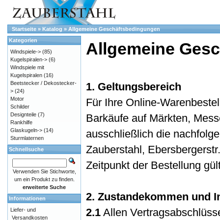
Startseite
»
Katalog
»
Allgemeine Geschäftsbedingungen
Kategorien
Allgemeine Ges
Windspiele->
(85)
Kugelspiralen->
(6)
Windspiele mit
Kugelspiralen
(16)
Beetstecker / Dekostecker-
1. Geltungsbereich
>
(24)
Motor
Für Ihre Online-Warenbeste
Schilder
Designteile
(7)
Barkäufe auf Märkten, Mess
Rankhilfe
Glaskugeln->
(14)
ausschließlich die nachfol
Sturmlaternen
Zauberstahl, Ebersbergerstr
Schnellsuche
Zeitpunkt der Bestellung gü
Verwenden Sie Stichworte,
um ein Produkt zu finden.
erweiterte Suche
2. Zustandekommen und In
Informationen
2.1
Allen Vertragsabschlüss
Liefer- und
Versandkosten