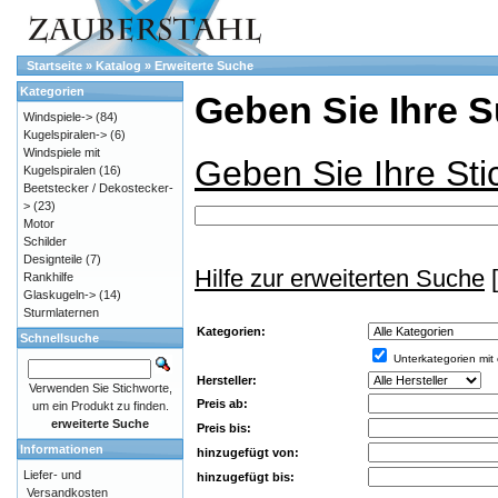
Startseite
»
Katalog
»
Erweiterte Suche
Kategorien
Geben Sie Ihre S
Windspiele->
(84)
Kugelspiralen->
(6)
Windspiele mit
Geben Sie Ihre Sti
Kugelspiralen
(16)
Beetstecker / Dekostecker-
>
(23)
Motor
Schilder
Designteile
(7)
Hilfe zur erweiterten Suche
[
Rankhilfe
Glaskugeln->
(14)
Sturmlaternen
Kategorien:
Schnellsuche
Unterkategorien mit
Hersteller:
Verwenden Sie Stichworte,
Preis ab:
um ein Produkt zu finden.
erweiterte Suche
Preis bis:
Informationen
hinzugefügt von:
Liefer- und
hinzugefügt bis:
Versandkosten